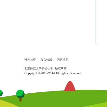
设为首页
加入收藏
网站地图
北京师范大学实验小学 版权所有
Copyright © 2003-2014 All Rights Reserved.