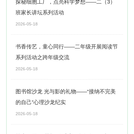
探秘细胞工厂，点亮科学梦想——二（3）
班家长讲坛系列活动
2026-05-18
书香传艺，童心同行——二年级开展阅读节
系列活动之跨年级交流
2026-05-18
图书馆沙龙 光与影的礼物——“接纳不完美
的自己”心理沙龙纪实
2026-05-18