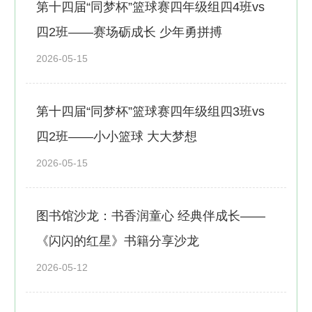
第十四届“同梦杯”篮球赛四年级组四4班vs
四2班——赛场砺成长 少年勇拼搏
2026-05-15
第十四届“同梦杯”篮球赛四年级组四3班vs
四2班——小小篮球 大大梦想
2026-05-15
图书馆沙龙：书香润童心 经典伴成长——
《闪闪的红星》书籍分享沙龙
2026-05-12