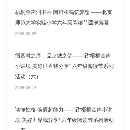
梧桐金声润书香 阅辩和鸣筑梦想 ——北京
师范大学实验小学六年级阅读节圆满落幕
2026-06-25
循四时之序，品京城之韵——记“梧桐金声
小讲坛 美好世界我分享” 六年级阅读节系列
活动（六）
2026-06-18
读懂性格 唤醒超能力——记“梧桐金声小讲
坛 美好世界我分享” 六年级阅读节系列活动