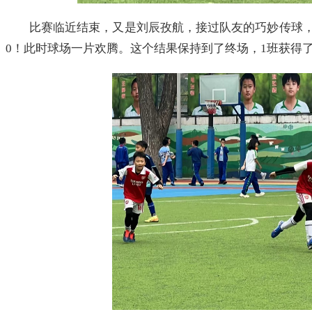
比赛临近结束，又是刘辰孜航，接过队友的巧妙传球，
0！此时球场一片欢腾。这个结果保持到了终场，1班获得