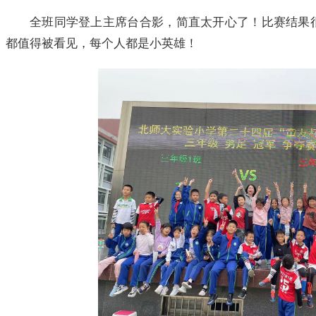
全班同学登上主席台合影，简直太开心了！比赛结果
都值得被看见，每个人都是小英雄！