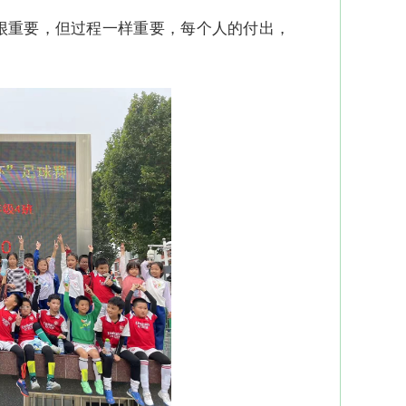
很重要，但过程一样重要，每个人的付出，