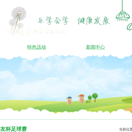
特色活动
新闻中心
童友杯足球赛
当前位