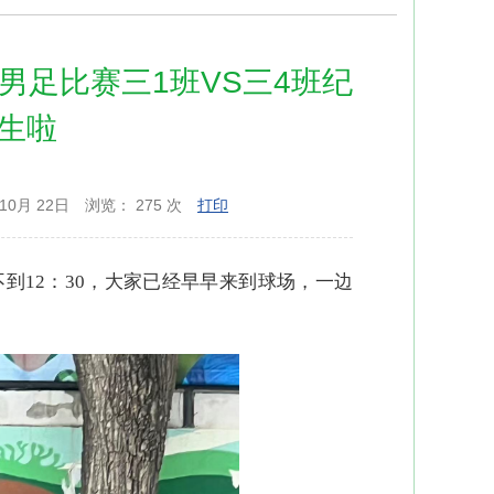
男足比赛三1班VS三4班纪
生啦
10月 22日
浏览：
275 次
打印
不到12：30，大家已经早早来到球场，一边