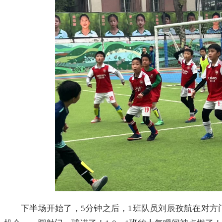
下半场开始了，5分钟之后，1班队员刘辰孜航在对方