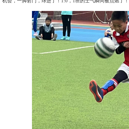
机会，一脚射门，球进了！1:0，1班的士气瞬间被点燃了！