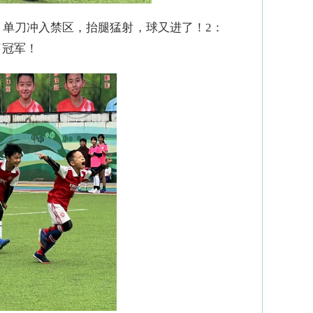
单刀冲入禁区，抬腿猛射，球又进了！2：
了冠军！