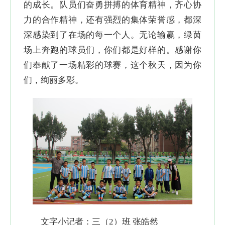
的成长。队员们奋勇拼搏的体育精神，齐心协
力的合作精神，还有强烈的集体荣誉感，都深
深感染到了在场的每一个人。无论输赢，绿茵
场上奔跑的球员们，你们都是好样的。感谢你
们奉献了一场精彩的球赛，这个秋天，因为你
们，绚丽多彩。
文字小记者：三（2）班 张皓然