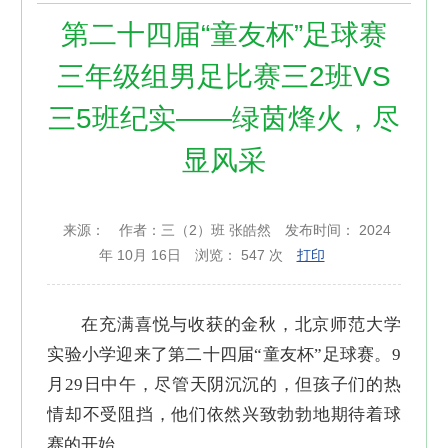
第二十四届“童友杯”足球赛
三年级组男足比赛三2班VS
三5班纪实——绿茵烽火，尽
显风采
来源：
作者：三（2）班 张皓然
发布时间： 2024
年 10月 16日
浏览：
547 次
打印
在充满喜悦与收获的金秋，北京师范大学
实验小学迎来了第二十四届“童友杯”足球赛。9
月29日中午，尽管天阴沉沉的，但孩子们的热
情却不受阻挡，他们依然兴致勃勃地期待着球
赛的开始。