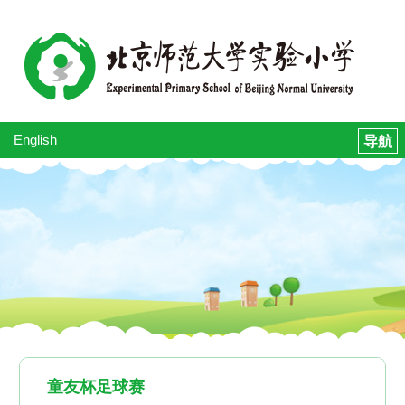
English
童友杯足球赛