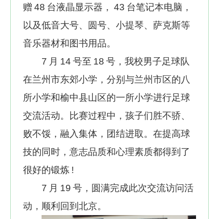
赠
48
台液晶显示器，
43
台笔记本电脑，
以及低音大号、圆号、小提琴、萨克斯等
音乐器材和图书用品。
7
月
14
号至
18
号，我校男子足球队
在兰州市东郊小学，分别与兰州市区的八
所小学和榆中县山区的一所小学进行足球
交流活动。比赛过程中，孩子们胜不骄、
败不馁，融入集体，团结进取。在提高球
技的同时，意志品质和心理素质都得到了
很好的锻炼
!
7
月
19
号，圆满完成此次交流访问活
动，顺利回到北京。