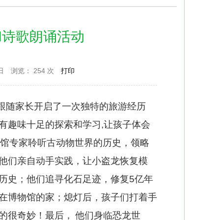
和诗歌朗诵活动
日
浏览：
254 次
打印
跟随家长开启了一次独特的旅游经历
有趣味十足的探索和学习
,
让孩子体会
馆专家聆听古动物世界的历史，领略
他们亲自动手实践，让小盗龙恢复模
历史；他们追寻化石足迹，修复
5
亿年
在博物馆的家；熄灯后，孩子们打着手
的很奇妙！最后，
他们身临恐龙世