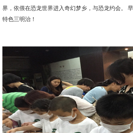
界，依偎在恐龙世界进入奇幻梦乡，与恐龙约会。
特色三明治！