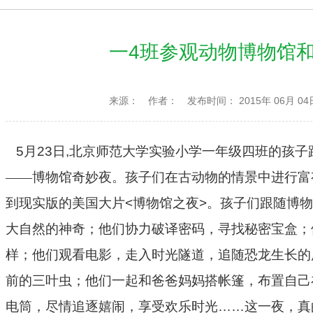
一4班参观动物博物馆
来源：
作者：
发布时间： 2015年 06月 04
5
月
23
日
,
北京师范大学实验小学一年级四班的孩子
——博物馆奇妙夜。孩子们在古动物的情景中进行富
到现实版的美国大片
<
博物馆之夜
>
。孩子们跟随博物
大自然的神奇；他们协力破译密码，寻找秘密宝盒；
样；他们观看电影，走入时光隧道，追随恐龙生长的
前的三叶虫；他们一起和爸爸妈妈搭帐篷，布置自己
电筒，尽情追逐嬉闹，享受欢乐时光
……
这一夜，真