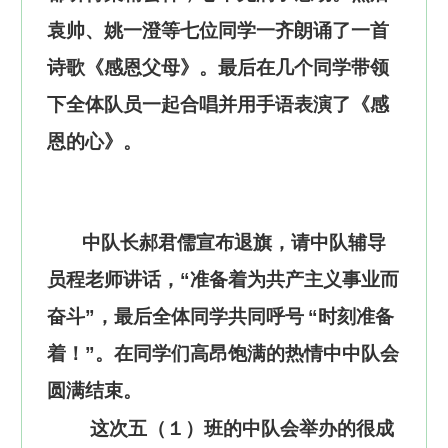
袁帅、姚一澄等七位同学一齐朗诵了一首
诗歌《感恩父母》。最后在几个同学带领
下全体队员一起合唱并用手语表演了《感
恩的心》。
中队长郝君儒宣布退旗，请中队辅导
员程老师讲话，“准备着为共产主义事业而
奋斗”，最后全体同学共同呼号
“时刻准备
着！”。在同学们高昂饱满的热情中中队会
圆满结束。
这次五（１）班的中队会举办的很成