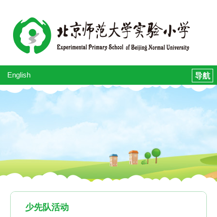
English
少先队活动