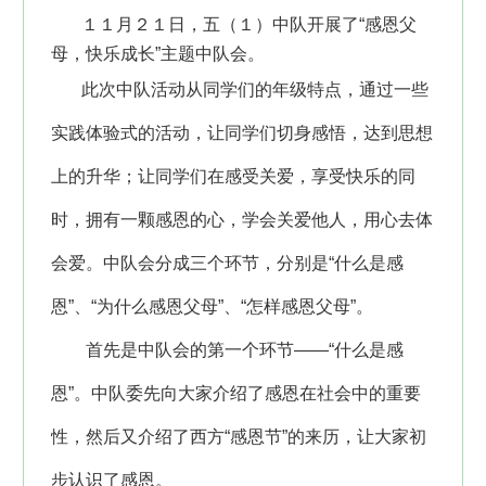
１１月２１日，五（１）中队开展了“感恩父
母，快乐成长”主题中队会。
此次中队活动从同学们的年级特点，通过一些
实践体验式的活动，让同学们切身感悟，达到思想
上的升华；让同学们在感受关爱，享受快乐的同
时，拥有一颗感恩的心，学会关爱他人，用心去体
会爱。中队会分成三个环节，分别是“什么是感
恩”、“为什么感恩父母”、“怎样感恩父母”。
首先是中队会的第一个环节——“什么是感
恩”。中队委先向大家介绍了感恩在社会中的重要
性，然后又介绍了西方“感恩节”的来历，让大家初
步认识了感恩。