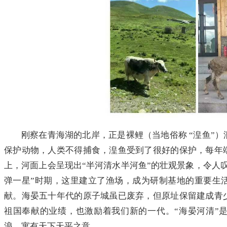
刚察在青海湖的北岸，正是裸鲤（当地俗称 “湟鱼”
保护动物，人类不得捕食，湟鱼受到了很好的保护，每年
上，河面上会呈现出“半河清水半河鱼”的壮观景象，令人
弹一星”时期，这里建立了渔场，成为研制基地的重要生
献。海晏五十年代的原子城虽已废弃，但原址保留建成青
祖国奉献的业绩，也激励着我们新的一代。“海晏河清”
浪，寓有天下天平之意。