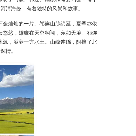
、河清海晏，有着独特的风景和故事。
下金灿灿的一片。祁连山脉绵延，夏季亦依
云悠悠，雄鹰在天空翱翔，宛如天境。祁连
水源，滋养一方水土。山峰连绵，阻挡了北
着深情。