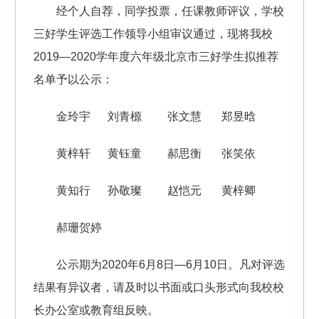
经个人自荐，同学投票，任课教师评议，学校
三好学生评选工作领导小组审议通过，现将我校
2019—2020学年度六年级北京市三好学生拟推荐
名单予以公示：
金玲宇 刘青榞 张文慧 郑昱晗
黄梓轩 黄钰童 郝思衡 张笑依
黄知行 孙敬璨 赵恺元 黄梓卿
郝珊贺婷
公示期为2020年6月8日—6月10日。凡对评选
结果有异议者，请及时以书面或口头形式向我校校
长办公室或教育组反映。