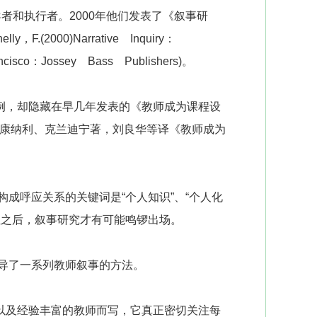
者和执行者。2000年他们发表了《叙事研
.(2000)Narrative Inquiry：
ancisco：Jossey Bass Publishers)。
，却隐藏在早几年发表的《教师成为课程设
书中(参见[加]康纳利、克兰迪宁著，刘良华等译《教师成为
成呼应关系的关键词是“个人知识”、“个人化
法性之后，叙事研究才有可能鸣锣出场。
导了一系列教师叙事的方法。
及经验丰富的教师而写，它真正密切关注每